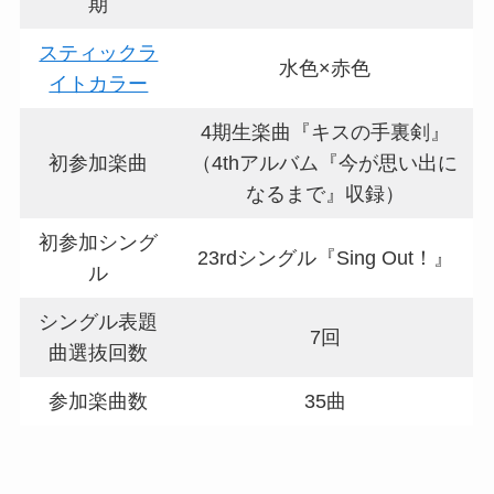
期
スティックラ
水色×赤色
イトカラー
4期生楽曲『キスの手裏剣』
初参加楽曲
（4thアルバム『今が思い出に
なるまで』収録）
初参加シング
23rdシングル『Sing Out！』
ル
シングル表題
7回
曲選抜回数
参加楽曲数
35曲