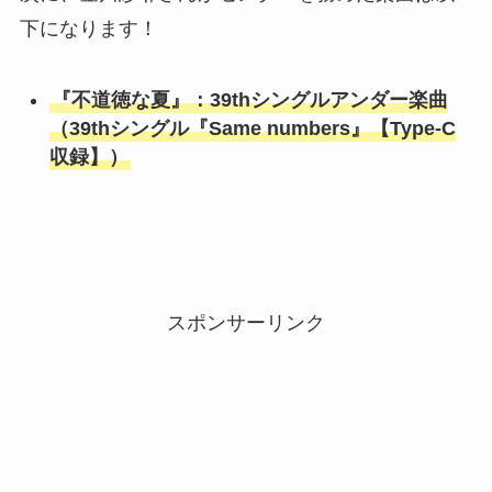
下になります！
『不道徳な夏』：39thシングルアンダー楽曲
（39thシングル『Same numbers』【Type-C
収録】）
スポンサーリンク