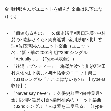
金川紗耶さんがユニットを組んだ楽曲は以下にな
ります！
『価値あるもの』：久保史緒里×阪口珠美×中村
麗乃×遠藤さくら×賀喜遥香×金川紗耶×北川悠
理×佐藤璃果のユニット楽曲（ユニット
名：“新・華の2001年組”/29thシングル
『Actually…』【Type-A収録】）
『銭湯ラプソディー』：梅澤美波×金川紗耶×田
村真佑×山下美月×与田祐希のユニット楽曲
（31stシングル『ここにはないもの』【Type-B
収録】）
『Never say never』：久保史緒里×向井葉月×
金川紗耶×黒見明香×柴田柚菜のユニット楽曲
（32ndシングル『人は夢を二度見る』【Type-