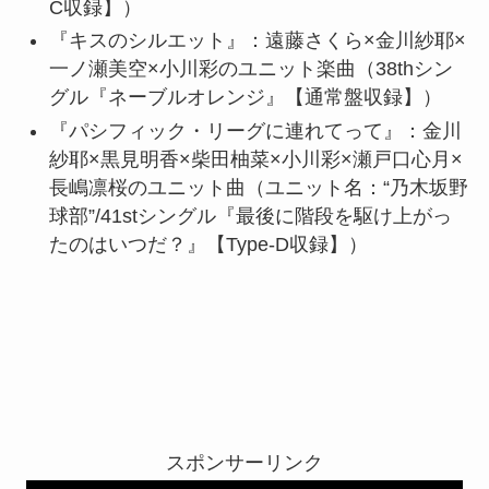
C収録】）
『キスのシルエット』：遠藤さくら×金川紗耶×
一ノ瀬美空×小川彩のユニット楽曲（38thシン
グル『ネーブルオレンジ』【通常盤収録】）
『パシフィック・リーグに連れてって』：金川
紗耶×黒見明香×柴田柚菜×小川彩×瀬戸口心月×
長嶋凛桜のユニット曲（ユニット名：“乃木坂野
球部”/41stシングル『最後に階段を駆け上がっ
たのはいつだ？』【Type-D収録】）
スポンサーリンク