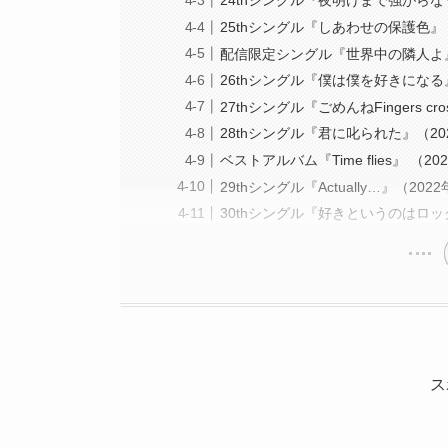
24thシングル『夜明けまで強がらな
25thシングル『しあわせの保護色』（
配信限定シングル『世界中の隣人よ』（
26thシングル『僕は僕を好きになる』
27thシングル『ごめんねFingers cr
28thシングル『君に叱られた』（20
ベストアルバム『Time flies』 （2
29thシングル『Actually…』（20
30thシングル『好きというのはロッ
ス