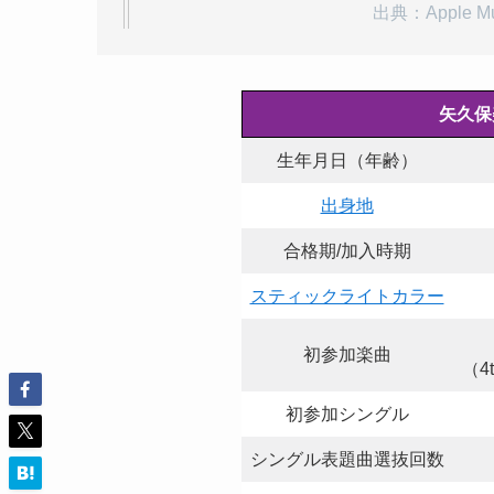
出典：Apple Musi
矢久保
生年月日（年齢）
出身地
合格期/加入時期
スティックライトカラー
初参加楽曲
（
初参加シングル
シングル表題曲選抜回数