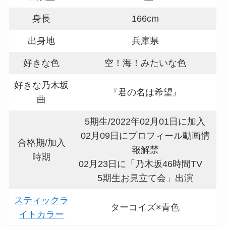
身長
166cm
出身地
兵庫県
好きな色
空！海！みたいな色
好きな乃木坂
『君の名は希望』
曲
5期生/2022年02月01日に加入
02月09日にプロフィール動画情
合格期/加入
報解禁
時期
02月23日に「乃木坂46時間TV
5期生お見立て会」出演
スティックラ
ターコイズ×青色
イトカラー