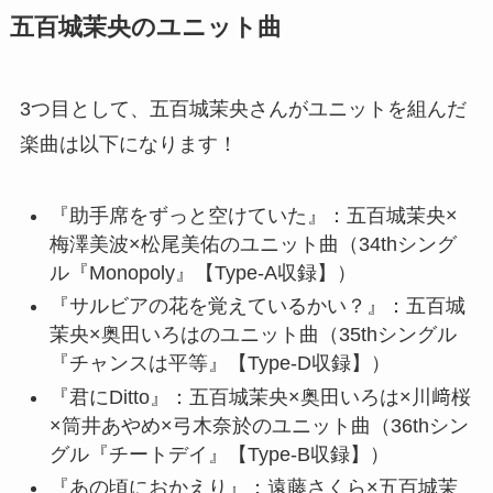
五百城茉央のユニット曲
3つ目として、五百城茉央さんがユニットを組んだ
楽曲は以下になります！
『助手席をずっと空けていた』：五百城茉央×
梅澤美波×松尾美佑のユニット曲（34thシング
ル『Monopoly』【Type-A収録】）
『サルビアの花を覚えているかい？』：五百城
茉央×奥田いろはのユニット曲（35thシングル
『チャンスは平等』【Type-D収録】）
『君にDitto』：五百城茉央×奥田いろは×川﨑桜
×筒井あやめ×弓木奈於のユニット曲（36thシン
グル『チートデイ』【Type-B収録】）
『あの頃におかえり』：遠藤さくら×五百城茉