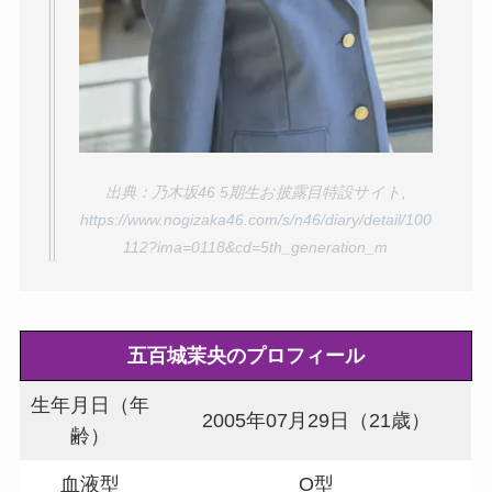
出典：乃木坂46 5期生お披露目特設サイト,
https://www.nogizaka46.com/s/n46/diary/detail/100
112?ima=0118&cd=5th_generation_m
五百城茉央
のプロフィール
生年月日（年
2005年07月29日（21歳）
齢）
血液型
O型