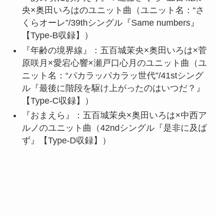
央×奥田いろはのユニット曲（ユニット名：“さ
くらオーレ”/39thシングル『Same numbers』
【Type-B収録】）
『年齢の境界線』：五百城茉央×奥田いろは×菅
原咲月×愛宕心響×瀬戸口心月のユニット曲（ユ
ニット名：“パカラッパカラッ世代”/41stシング
ル『最後に階段を駆け上がったのはいつだ？』
【Type-C収録】）
『おまえら』：五百城茉央×奥田いろは×中西ア
ルノのユニット曲（42ndシングル『是非に及ば
ず』【Type-D収録】）