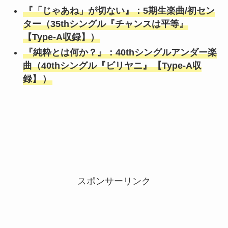
『「じゃあね」が切ない』：5期生楽曲/初セン
ター（35thシングル『チャンスは平等』
【Type-A収録】）
『純粋とは何か？』：40thシングルアンダー楽
曲（40thシングル『ビリヤニ』
【Type-A収
録】
）
スポンサーリンク