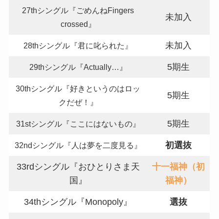
27thシングル『ごめんねFingers
未加入
crossed』
未加入
28thシングル『君に叱られた』
5期生
29thシングル『Actually…』
30thシングル『好きというのはロッ
5期生
クだぜ！』
5期生
31stシングル『ここにはないもの』
初選抜
32ndシングル『人は夢を二度見る』
33rdシングル『おひとりさま天
十一福神（初
国』
福神）
34thシングル『Monopoly』
選抜