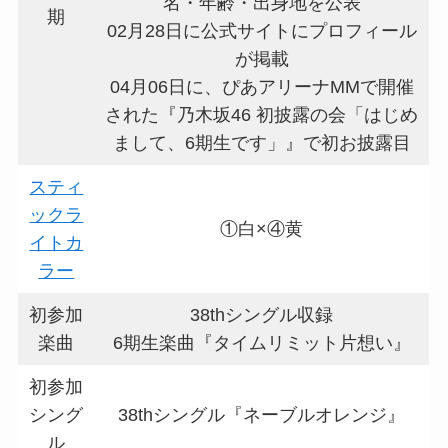
名・年齢・出身地を公表
期
02月28日に公式サイトにプロフィール
が掲載
04月06日に、ぴあアリーナMMで開催
された『乃木坂46 初披露の会「はじめ
まして、6期生です」』で初お披露目
スティ
ックラ
①白×④黄
イトカ
ラー
初参加
38thシングル収録
楽曲
6期生楽曲『タイムリミット片想い』
初参加
シング
38thシングル『ネーブルオレンジ』
ル