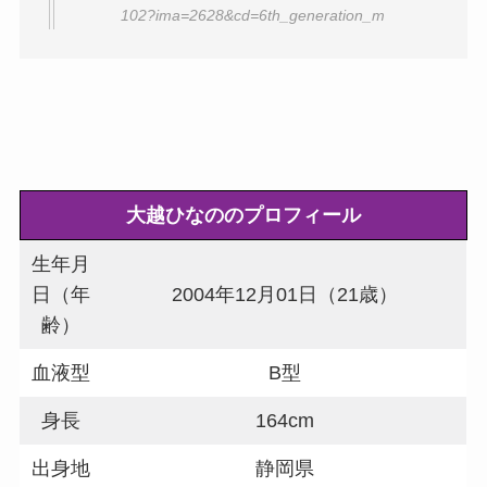
102?ima=2628&cd=6th_generation_m
大越ひなののプロフィール
生年月
日（年
2004年12月01日（21歳）
齢）
血液型
B型
身長
164cm
出身地
静岡県