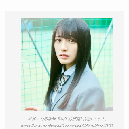
出典：乃木坂46 6期生お披露目特設サイト,
https://www.nogizaka46.com/s/n46/diary/detail/103