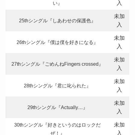
入
い』
未加
25thシングル『しあわせの保護色』
入
未加
26thシングル『僕は僕を好きになる』
入
未加
27thシングル『ごめんねFingers crossed』
入
未加
28thシングル『君に叱られた』
入
未加
29thシングル『Actually…』
入
未加
30thシングル『好きというのはロックだ
入
ぜ！』