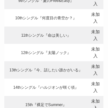
9thシングル『夏のFree&Easy』
入
未加
10thシングル『何度目の青空か？』
入
未加
11thシングル『命は美しい』
入
未加
12thシングル『太陽ノック』
入
未加
13thシングル『今、話したい誰かがいる』
入
未加
14thシングル『ハルジオンが咲く頃』
入
未加
15th『裸足でSummer』