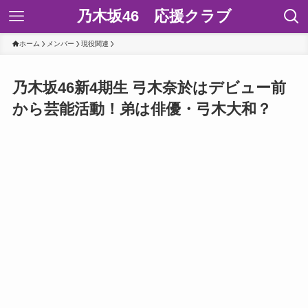
乃木坂46 応援クラブ
ホーム
メンバー
現役関連
乃木坂46新4期生 弓木奈於はデビュー前
から芸能活動！弟は俳優・弓木大和？