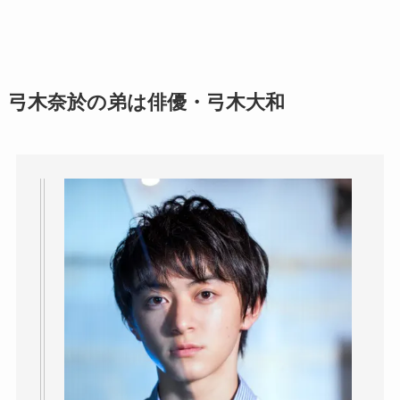
弓木奈於の弟は俳優・弓木大和