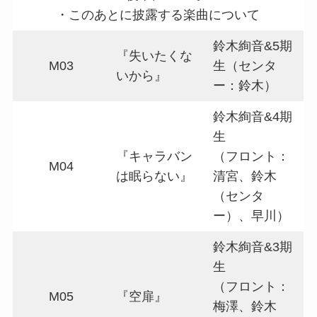
・このあとに披露する楽曲について
鈴木絢音&5期
『失いたくな
M03
生（センタ
いから』
ー：鈴木）
鈴木絢音&4期
生
『キャラバン
（フロント：
M04
は眠らない』
清宮、鈴木
（センタ
ー）、早川）
鈴木絢音&3期
生
（フロント：
M05
『空扉』
梅澤、鈴木