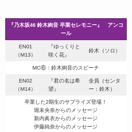
『乃木坂46 鈴木絢音 卒業セレモニー』 アンコ
ール
EN01
『ゆっくりと
鈴木（ソロ）
（M13）
咲く花』
MC⑥：鈴木絢音のスピーチ
EN02
『君の名は希
全員（センタ
（M14）
望』
ー：鈴木）
卒業した2期生のサプライズ登場！
堀未央奈からのメッセージ
新内眞衣からのメッセージ
伊藤純奈からのメッセージ