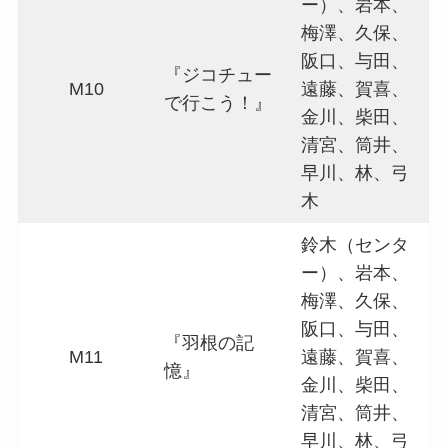
ー）、岩本、
梅澤、久保、
阪口、与田、
『ジコチュー
M10
遠藤、賀喜、
で行こう！』
金川、柴田、
清宮、筒井、
早川、林、弓
木
鈴木（センタ
ー）、岩本、
梅澤、久保、
阪口、与田、
『羽根の記
M11
遠藤、賀喜、
憶』
金川、柴田、
清宮、筒井、
早川、林、弓