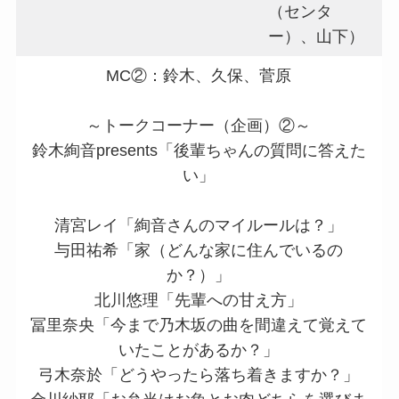
（センタ
ー）、山下）
MC②：鈴木、久保、菅原
～トークコーナー（企画）②～
鈴木絢音presents「後輩ちゃんの質問に答えた
い」
清宮レイ「絢音さんのマイルールは？」
与田祐希「家（どんな家に住んでいるの
か？）」
北川悠理「先輩への甘え方」
冨里奈央「今まで乃木坂の曲を間違えて覚えて
いたことがあるか？」
弓木奈於「どうやったら落ち着きますか？」