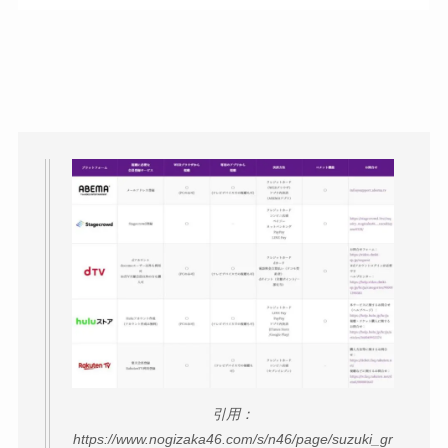
引用：
https://www.nogizaka46.com/s/n46/page/suzuki_gr