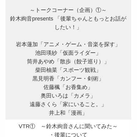
～トークコーナー（企画）①～
鈴木絢音presents 「後輩ちゃんともっとお話が
したい！」
岩本蓮加「アニメ・ゲーム・音楽を探す」
池田瑛紗「仮面ライダー」
筒井あやめ「散歩（餃子巡り）」
柴田柚菜「スポーツ観戦」
黒見明香「カンフー・剣術」
佐藤楓「お香集め」
奥田いろは「カメラ」
遠藤さくら「家にいること。」
井上和「漫画」
VTR① ～鈴木絢音さんに聞いてみた～
・後輩について