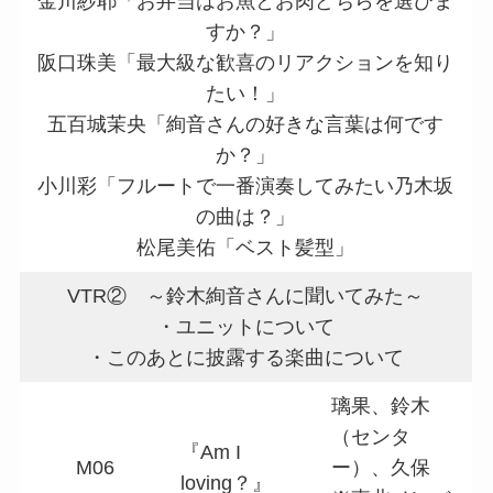
金川紗耶「お弁当はお魚とお肉どちらを選びま
すか？」
阪口珠美「最大級な歓喜のリアクションを知り
たい！」
五百城茉央「絢音さんの好きな言葉は何です
か？」
小川彩「フルートで一番演奏してみたい乃木坂
の曲は？」
松尾美佑「ベスト髪型」
VTR② ～鈴木絢音さんに聞いてみた～
・ユニットについて
・このあとに披露する楽曲について
璃果、鈴木
（センタ
『Am I
M06
ー）、久保
loving？』