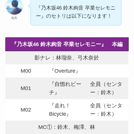
『乃木坂46 鈴木絢音 卒業セレモニ
ー』のセトリは以下になります！
短矢
『乃木坂46 鈴木絢音 卒業セレモニー』 本編
影ナレ：林瑠奈、弓木奈於
M00
『Overture』
『自惚れビー
全員（センタ
M01
チ』
ー：鈴木）
『走れ！
全員（センタ
M02
Bicycle』
ー：鈴木）
MC①：鈴木、梅澤、林