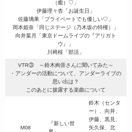
（癒）♡」
伊藤理々杏「お誕生日」
佐藤璃果「プライベートでも優しい♡」
岡本姫奈「同じステージ（乃木坂の特権）」
向井葉月「東京ドームライブの『アリガト
ウ』」
川﨑桜「部活」
VTR③ ～鈴木絢音さんに聞いてみた～
・アンダーの活動について、アンダーライブの
思い出は？
このあとに披露する楽曲について
鈴木（センタ
ー）、向井、
伊藤、黒見、
『新しい世
M08
矢久保、北
界』