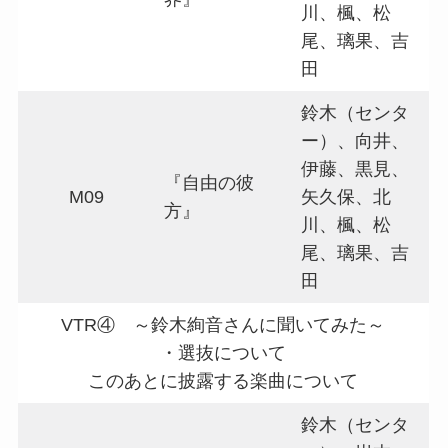
川、楓、松
尾、璃果、吉
田
鈴木（センタ
ー）、向井、
伊藤、黒見、
『自由の彼
M09
矢久保、北
方』
川、楓、松
尾、璃果、吉
田
VTR④ ～鈴木絢音さんに聞いてみた～
・選抜について
このあとに披露する楽曲について
鈴木（センタ