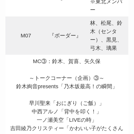
※東北メンバ
ー
林、松尾、鈴
木（センタ
M07
『ボーダー』
ー）、黒見、
弓木、璃果
MC③：鈴木、賀喜、矢久保
～トークコーナー（企画）③～
鈴木絢音presents「乃木坂最高！の瞬間」
早川聖来「おにぎり（ご飯）」
中西アルノ「背中を叩く！」
一ノ瀬美空「LIVEの時」
吉田綾乃クリスティー「かわいい子がたくさん