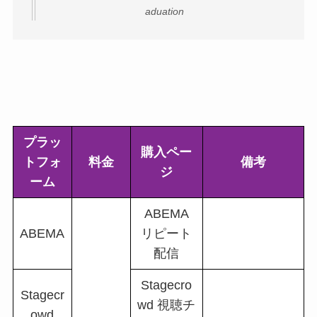
aduation
プラッ
購入ペー
トフォ
料金
備考
ジ
ーム
ABEMA
ABEMA
リピート
配信
Stagecro
Stagecr
wd 視聴チ
owd