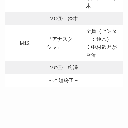
木
MC④：鈴木
全員（センタ
『アナスター
ー：鈴木）
M12
シャ』
※中村麗乃が
合流
MC⑤：梅澤
～本編終了～